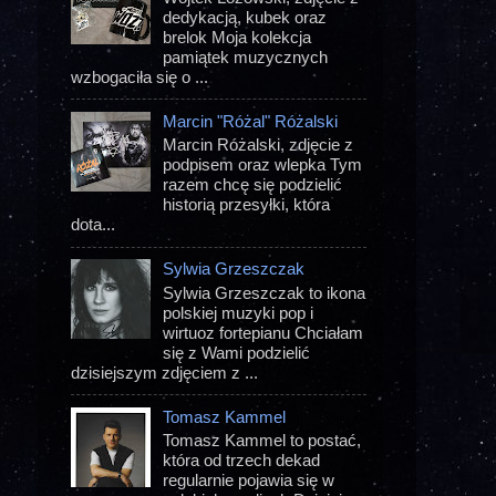
dedykacją, kubek oraz
brelok Moja kolekcja
pamiątek muzycznych
wzbogaciła się o ...
Marcin "Różal" Różalski
Marcin Różalski, zdjęcie z
podpisem oraz wlepka Tym
razem chcę się podzielić
historią przesyłki, która
dota...
Sylwia Grzeszczak
Sylwia Grzeszczak to ikona
polskiej muzyki pop i
wirtuoz fortepianu Chciałam
się z Wami podzielić
dzisiejszym zdjęciem z ...
Tomasz Kammel
Tomasz Kammel to postać,
która od trzech dekad
regularnie pojawia się w