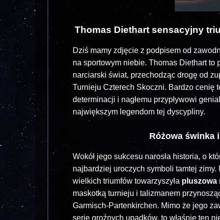
Thomas Diethart sensacyjny triu
Dziś mamy zdjęcie z podpisem od zawodni
na sportowym niebie. Thomas Diethart to 
narciarski świat, przechodząc drogę od z
Turnieju Czterech Skoczni. Bardzo cenię 
determinacji i nagłemu przypływowi genia
największym legendom tej dyscypliny.
Różowa świnka i
Wokół jego sukcesu narosła historia, o któ
najbardziej uroczych symboli tamtej zimy
wielkich triumfów towarzyszyła
pluszowa 
maskotką turnieju i talizmanem przynoszą
Garmisch-Partenkirchen. Mimo że jego zaw
serię groźnych upadków, to właśnie ten ni