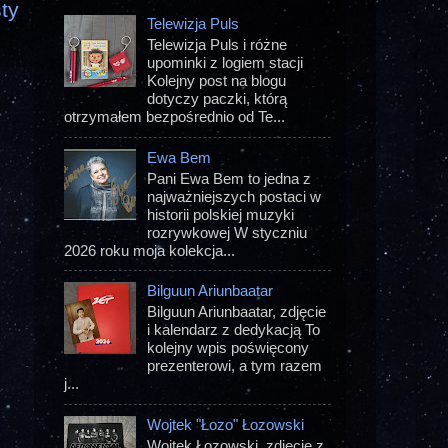
ty
Telewizja Puls
Telewizja Puls i różne
upominki z logiem stacji
Kolejny post na blogu
dotyczy paczki, którą
otrzymałem bezpośrednio od Te...
Ewa Bem
Pani Ewa Bem to jedna z
najważniejszych postaci w
historii polskiej muzyki
rozrywkowej W styczniu
2026 roku moja kolekcja...
Bilguun Ariunbaatar
Bilguun Ariunbaatar, zdjęcie
i kalendarz z dedykacją To
kolejny wpis poświęcony
prezenterowi, a tym razem
j...
Wojtek "Łozo" Łozowski
Wojtek Łozowski, zdjęcie z