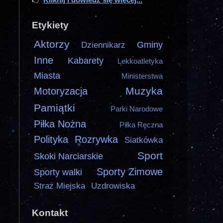
Etykiety
Aktorzy
Gminy
Dziennikarz
Inne
Kabarety
Lekkoatletyka
Miasta
Ministerstwa
Muzyka
Motoryzacja
Pamiątki
Parki Narodowe
Piłka Nożna
Piłka Ręczna
Polityka
Rozrywka
Siatkówka
Sport
Skoki Narciarskie
Sporty Zimowe
Sporty walki
Straż Miejska
Uzdrowiska
Kontakt