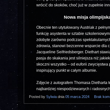
wrócić do skoków, choć już w zupełnie inne
Nowa misja olimpijska
Obecnie ten utytułowany Austriak z pełnym
funkcję asystenta w sztabie szkoleniowy
zdobyte zarówno podczas spektakularnych l
zdrowia, stanowi bezcenne wsparcie dla c
Jacqueline Seifriedsberger. Diethart staw
pasja do skakania jest silniejsza niż jaki
skoczni wszystko – od euforii zwycięstwa 
inspirujący punkt w całym albumie.
Zdjęcie z autografem Thomasa Dietharta t
najbardziej niespodziewanych i radosnyc
Posted by
Sylwia
dnia
05 marca 2024
Brak kom