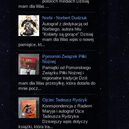
polskich mediach Dzisiaj
mam dla Was ...
Norbi - Norbert Dudziuk
Autograf z dedykacją od
Norbiego, autora hitu
"Kobiety są gorące" Dzisiaj
mam dla Was wpis o nowej
pamiątce, kt...
Pomorski Związek Piłki
Nożnej
Pamiątki od Pomorskiego
Związku Piłki Nożnej i
regionalne tradycje Dziś
mam dla Was przesyłkę, która dotarła do
mnie pocz...
Ojciec Tadeusz Rydzyk
Korespondencja z Radiem
Maryja i autograf Ojca
Tadeusza Rydzyka
Dzisiejszy wpis dotyczy
książki, która tra...