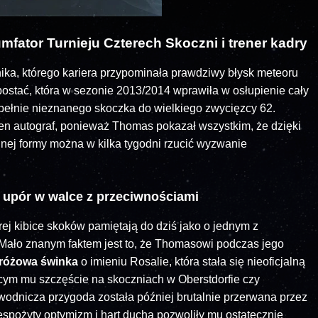
mfator Turnieju Czterech Skoczni i trener kadry
ka, którego kariera przypominała prawdziwy błysk meteoru
postać, która w sezonie 2013/2014 wprawiła w osłupienie cały
upełnie nieznanego skoczka do wielkiego zwycięzcy 62.
ten autograf, ponieważ Thomas pokazał wszystkim, że dzięki
lnej formy można w kilka tygodni rzucić wyzwanie
 upór w walce z przeciwnościami
rej kibice skoków pamiętają do dziś jako o jednym z
. Mało znanym faktem jest to, że Thomasowi podczas jego
różowa świnka
o imieniu Rosalie, która stała się nieoficjalną
cym mu szczęście na skoczniach w Oberstdorfie czy
odnicza przygoda została później brutalnie przerwana przez
espożyty optymizm i hart ducha pozwoliły mu ostatecznie