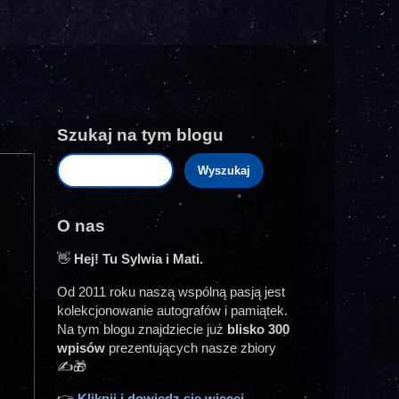
Szukaj na tym blogu
O nas
👋
Hej! Tu Sylwia i Mati.
Od 2011 roku naszą wspólną pasją jest
kolekcjonowanie autografów i pamiątek.
Na tym blogu znajdziecie już
blisko 300
wpisów
prezentujących nasze zbiory
✍️🎁
👉
Kliknij i dowiedz się więcej...