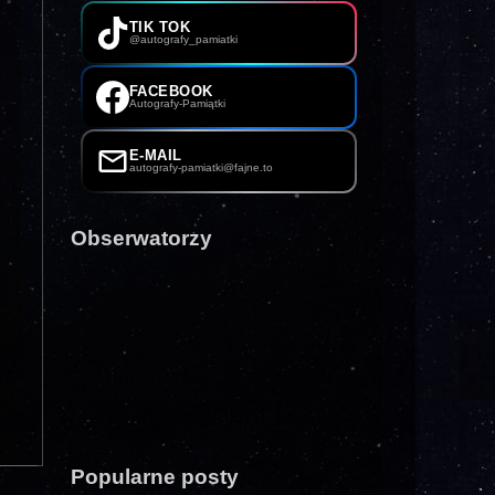
TIK TOK
@autografy_pamiatki
FACEBOOK
Autografy-Pamiątki
E-MAIL
autografy-pamiatki@fajne.to
Obserwatorzy
Popularne posty