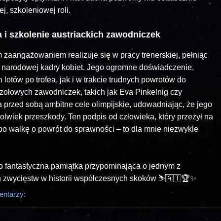
j, szkoleniowej roli.
 i szkolenie austriackich zawodniczek
 zaangażowaniem realizuje się w pracy trenerskiej, pełniąc
m narodowej kadry kobiet. Jego ogromne doświadczenie,
otów po trofea, jak i w trakcie trudnych powrotów do
zołowych zawodniczek, takich jak Eva Pinkelnig czy
ia przed sobą ambitne cele olimpijskie, udowadniając, że jego
ekolwiek przeszkody. Ten podpis od człowieka, który przeżył na
po walkę o powrót do sprawności – to dla mnie niezwykle
o fantastyczna pamiątka przypominająca o jednym z
h zwycięstw w historii współczesnych skoków ⛷️🇦🇹🏆✨
entarzy: