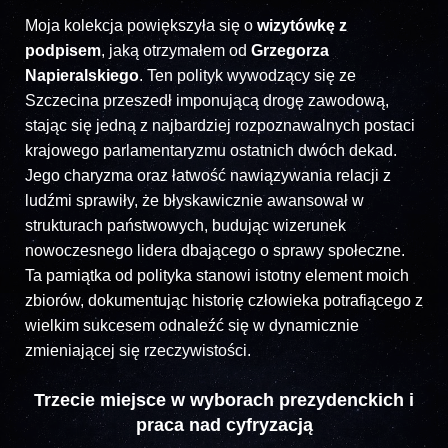
Moja kolekcja powiększyła się o
wizytówkę z
podpisem
, jaką otrzymałem od
Grzegorza
Napieralskiego
. Ten polityk wywodzący się ze
Szczecina przeszedł imponującą drogę zawodową,
stając się jedną z najbardziej rozpoznawalnych postaci
krajowego parlamentaryzmu ostatnich dwóch dekad.
Jego charyzma oraz łatwość nawiązywania relacji z
ludźmi sprawiły, że błyskawicznie awansował w
strukturach państwowych, budując wizerunek
nowoczesnego lidera dbającego o sprawy społeczne.
Ta pamiątka od polityka stanowi istotny element moich
zbiorów, dokumentując historię człowieka potrafiącego z
wielkim sukcesem odnaleźć się w dynamicznie
zmieniającej się rzeczywistości.
Trzecie miejsce w wyborach prezydenckich i
praca nad cyfryzacją