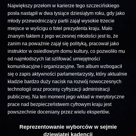
Największy przełom w karierze tego szczecińskiego
posła nastąpił w dwa tysiące dziesiątym roku, gdy jako
młody przewodniczący partii zajął wysokie trzecie
miejsce w wyścigu o fotel prezydenta kraju. Mało
znanym faktem z jego wczesnej młodości jest to, że
zanim na poważnie zajął się polityką, pracował jako
instruktor w osiedlowym domu kultury, co pozwoliło mu
od najmłodszych lat szlifować umiejętności
komunikacyjne i organizacyjne. Ten album wzbogacił
się o zapis aktywności parlamentarzysty, który aktualnie
kładzie bardzo duży nacisk na rozwój nowoczesnych
technologii oraz procesy cyfryzacji administracji
publicznej. Na ten moment jego wkład w merytoryczne
prace nad bezpieczeństwem cyfrowym kraju jest
powszechnie doceniany przez wielu ekspertów.
Reprezentowanie wyborców w sejmie
dziewiątej kadencji