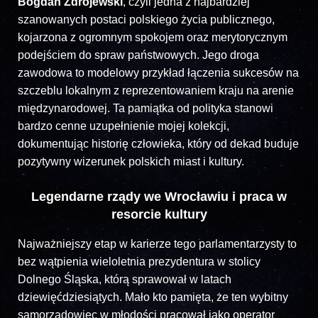
Bogdan Zdrojewski
, czyli jedna z najbardziej
szanowanych postaci polskiego życia publicznego,
kojarzona z ogromnym spokojem oraz merytorycznym
podejściem do spraw państwowych. Jego droga
zawodowa to modelowy przykład łączenia sukcesów na
szczeblu lokalnym z reprezentowaniem kraju na arenie
międzynarodowej. Ta pamiątka od polityka stanowi
bardzo cenne uzupełnienie mojej kolekcji,
dokumentując historię człowieka, który od dekad buduje
pozytywny wizerunek polskich miast i kultury.
Legendarne rządy we Wrocławiu i praca w
resorcie kultury
Najważniejszy etap w karierze tego parlamentarzysty to
bez wątpienia wieloletnia prezydentura w stolicy
Dolnego Śląska, którą sprawował w latach
dziewięćdziesiątych. Mało kto pamięta, że ten wybitny
samorządowiec w młodości pracował jako operator