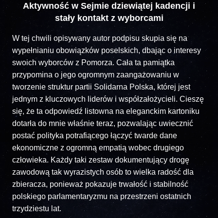
Aktywność w Sejmie dziewiątej kadencji i
stały kontakt z wyborcami
W tej chwili opisywany autor podpisu skupia się na
wypełnianiu obowiązków poselskich, dbając o interesy
swoich wyborców z Pomorza. Cała ta pamiątka
przypomina o jego ogromnym zaangażowaniu w
tworzenie struktur partii Solidarna Polska, której jest
jednym z kluczowych liderów i współzałożycieli. Cieszę
się, że ta odpowiedź listowna na eleganckim kartoniku
dotarła do mnie właśnie teraz, pozwalając uwiecznić
postać polityka potrafiącego łączyć twarde dane
ekonomiczne z ogromną empatią wobec drugiego
człowieka. Każdy taki zestaw dokumentujący drogę
zawodową tak wyrazistych osób to wielka radość dla
zbieracza, ponieważ pokazuje trwałość i stabilność
polskiego parlamentaryzmu na przestrzeni ostatnich
trzydziestu lat.