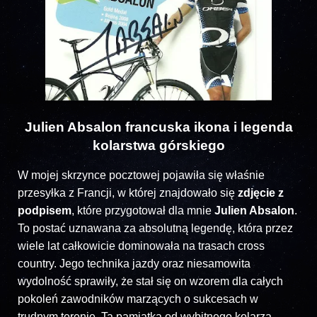
Julien Absalon francuska ikona i legenda
kolarstwa górskiego
W mojej skrzynce pocztowej pojawiła się właśnie
przesyłka z Francji, w której znajdowało się
zdjęcie z
podpisem
, które przygotował dla mnie
Julien Absalon
.
To postać uznawana za absolutną legendę, która przez
wiele lat całkowicie dominowała na trasach cross
country. Jego technika jazdy oraz niesamowita
wydolność sprawiły, że stał się on wzorem dla całych
pokoleń zawodników marzących o sukcesach w
trudnym terenie. Ta pamiątka od wybitnego kolarza