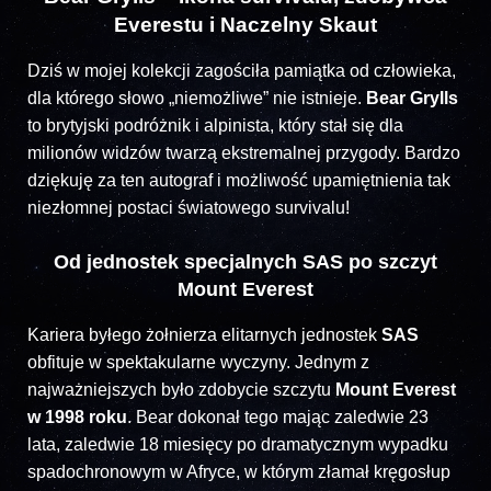
Everestu i Naczelny Skaut
Dziś w mojej kolekcji zagościła pamiątka od człowieka,
dla którego słowo „niemożliwe” nie istnieje.
Bear Grylls
to brytyjski podróżnik i alpinista, który stał się dla
milionów widzów twarzą ekstremalnej przygody. Bardzo
dziękuję za ten autograf i możliwość upamiętnienia tak
niezłomnej postaci światowego survivalu!
Od jednostek specjalnych SAS po szczyt
Mount Everest
Kariera byłego żołnierza elitarnych jednostek
SAS
obfituje w spektakularne wyczyny. Jednym z
najważniejszych było zdobycie szczytu
Mount Everest
w 1998 roku
. Bear dokonał tego mając zaledwie 23
lata, zaledwie 18 miesięcy po dramatycznym wypadku
spadochronowym w Afryce, w którym złamał kręgosłup