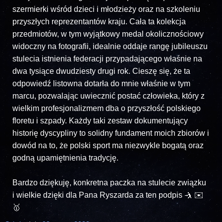
szermierki wśród dzieci i młodzieży oraz na szkoleniu
przyszłych reprezentantów kraju. Cała ta kolekcja
przedmiotów, w tym wyjątkowy medal okolicznościowy
widoczny na fotografii, idealnie oddaje rangę jubileuszu
stulecia istnienia federacji przypadającego właśnie na
dwa tysiące dwudziesty drugi rok. Cieszę się, że ta
odpowiedź listowna dotarła do mnie właśnie w tym
marcu, pozwalając uwiecznić postać człowieka, który z
wielkim profesjonalizmem dba o przyszłość polskiego
floretu i szpady. Każdy taki zestaw dokumentujący
historię dyscypliny to solidny fundament moich zbiorów i
dowód na to, że polski sport ma niezwykle bogatą oraz
godną upamiętnienia tradycję.
Bardzo dziękuję, konkretna paczka na stulecie związku
i wielkie dzięki dla Pana Ryszarda za ten podpis 🤺 ✉️
🥇