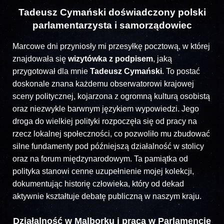
Tadeusz Cymański doświadczony polski
parlamentarzysta i samorządowiec
Marcowe dni przyniosły mi przesyłkę pocztową, w której
znajdowała się
wizytówka z podpisem
, jaką
przygotował dla mnie
Tadeusz Cymański
. To postać
doskonale znana każdemu obserwatorowi krajowej
sceny politycznej, kojarzona z ogromną kulturą osobistą
oraz niezwykle barwnym językiem wypowiedzi. Jego
droga do wielkiej polityki rozpoczęła się od pracy na
rzecz lokalnej społeczności, co pozwoliło mu zbudować
silne fundamenty pod późniejszą działalność w stolicy
oraz na forum międzynarodowym. Ta pamiątka od
polityka stanowi cenne uzupełnienie mojej kolekcji,
dokumentując historię człowieka, który od dekad
aktywnie kształtuje debatę publiczną w naszym kraju.
Działalność w Malborku i praca w Parlamencie