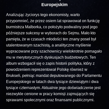
Europejskim
Analizując życiorys tego ekonomisty, warto
przypomnieć, że przez osiem lat sprawował on funkcję
burmistrza Malborka, co położyło podwaliny pod jego
późniejsze sukcesy w wyborach do Sejmu. Mało kto
pamięta, że w czasach młodości ten znany poseł był
utalentowanym szachistą, a analityczne myślenie
wypracowane przy szachownicy wielokrotnie pomagało
mu w merytorycznych dyskusjach budżetowych. Ten
album wzbogacił się o zapis historii polityka, który z
powodzeniem reprezentował Polskę również w
Brukseli, pełniąc mandat deputowanego do Parlamentu
Europejskiego w latach dwa tysiące dziewiątym i dwa
tysiące czternastym. Aktualnie jego doświadczenie jest
niezwykle cenione w pracy komisji zajmujących się
sprawami społecznymi oraz finansami publicznymi.