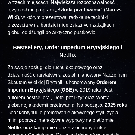
w trzech miejscach. Największą rozpoznawalność
przyniósł mu program
„Szkoła przetrwania” (Man vs.
Wild)
, w którym prezentował radykalne techniki
przeżycia w najbardziej nieprzyjaznych zakątkach
globu, od dżungli po arktyczne pustkowia.
Bestsellery, Order Imperium Brytyjskiego i
Netflix
Za swoje zasługi dla ruchu skautowego oraz
działalność charytatywną został mianowany Naczelnym
Skautem Wielkiej Brytanii i uhonorowany
Orderem
Imperium Brytyjskiego (OBE)
w 2019 roku. Jest
autorem bestsellera „Błoto, pot i łzy” oraz twórcą
globalnej akademii przetrwania. Na początku
2025 roku
Bear kontynuuje promowanie aktywnego stylu życia,
m.in. poprzez interaktywne wyprawy na platformie
Netflix
oraz kampanie na rzecz ochrony dzikiej