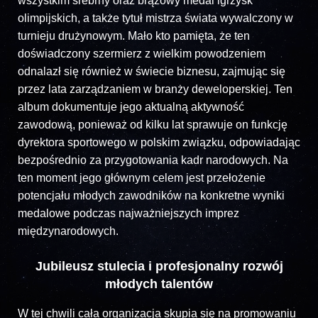
wszystkim srebrny oraz brązowy medal igrzysk
olimpijskich, a także tytuł mistrza świata wywalczony w
turnieju drużynowym. Mało kto pamięta, że ten
doświadczony szermierz z wielkim powodzeniem
odnalazł się również w świecie biznesu, zajmując się
przez lata zarządzaniem w branży deweloperskiej. Ten
album dokumentuje jego aktualną aktywność
zawodową, ponieważ od kilku lat sprawuje on funkcję
dyrektora sportowego w polskim związku, odpowiadając
bezpośrednio za przygotowania kadr narodowych. Na
ten moment jego głównym celem jest przełożenie
potencjału młodych zawodników na konkretne wyniki
medalowe podczas najważniejszych imprez
międzynarodowych.
Jubileusz stulecia i profesjonalny rozwój
młodych talentów
W tej chwili cała organizacja skupia się na promowaniu