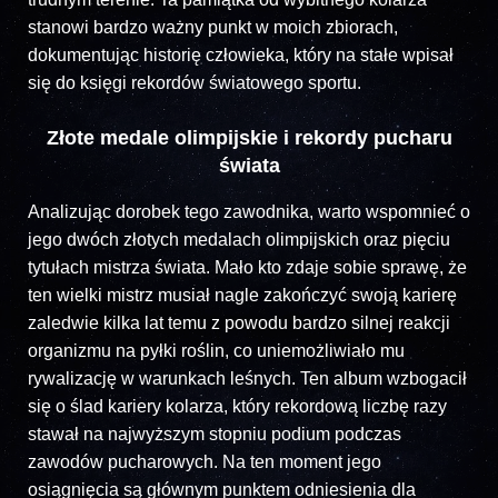
stanowi bardzo ważny punkt w moich zbiorach,
dokumentując historię człowieka, który na stałe wpisał
się do księgi rekordów światowego sportu.
Złote medale olimpijskie i rekordy pucharu
świata
Analizując dorobek tego zawodnika, warto wspomnieć o
jego dwóch złotych medalach olimpijskich oraz pięciu
tytułach mistrza świata. Mało kto zdaje sobie sprawę, że
ten wielki mistrz musiał nagle zakończyć swoją karierę
zaledwie kilka lat temu z powodu bardzo silnej reakcji
organizmu na pyłki roślin, co uniemożliwiało mu
rywalizację w warunkach leśnych. Ten album wzbogacił
się o ślad kariery kolarza, który rekordową liczbę razy
stawał na najwyższym stopniu podium podczas
zawodów pucharowych. Na ten moment jego
osiągnięcia są głównym punktem odniesienia dla