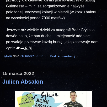
przyrody. Co ciekawe, Grylls jest również rekordzistą
Guinnessa – m.in. za zorganizowanie najwyżej
położonej uroczystej kolacji w historii (w koszu balonu
na wysokości ponad 7000 metrów).
Jeszcze raz wielkie dzięki za autograf! Bear Grylls to
dowód na to, że hart ducha i umiejętność adaptacji
pozwalają przetrwać każdą burzę, jaką zaserwuje nam
życie 🏕️⛰️🇬🇧
Sylwia
dnia
20 marca 2022
Brak komentarzy:
15 marca 2022
Julien Absalon