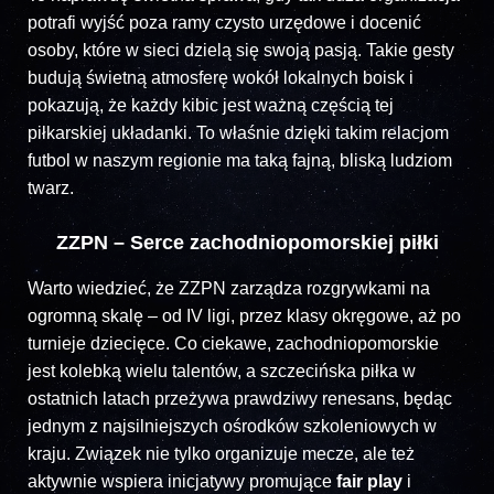
potrafi wyjść poza ramy czysto urzędowe i docenić
osoby, które w sieci dzielą się swoją pasją. Takie gesty
budują świetną atmosferę wokół lokalnych boisk i
pokazują, że każdy kibic jest ważną częścią tej
piłkarskiej układanki. To właśnie dzięki takim relacjom
futbol w naszym regionie ma taką fajną, bliską ludziom
twarz.
ZZPN – Serce zachodniopomorskiej piłki
Warto wiedzieć, że ZZPN zarządza rozgrywkami na
ogromną skalę – od IV ligi, przez klasy okręgowe, aż po
turnieje dziecięce. Co ciekawe, zachodniopomorskie
jest kolebką wielu talentów, a szczecińska piłka w
ostatnich latach przeżywa prawdziwy renesans, będąc
jednym z najsilniejszych ośrodków szkoleniowych w
kraju. Związek nie tylko organizuje mecze, ale też
aktywnie wspiera inicjatywy promujące
fair play
i