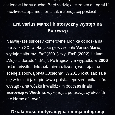
talencie i hartu ducha. Bardzo dziękuję za ten autograf i
możliwość upamiętnienia tak inspirującej postaci!
Era Varius Manx i historyczny występ na
Eurowizji
Największe sukcesy komercyjne Monika odnosiła na
początku XXI wieku jako głos zespołu
Varius Manx
,
wydając albumy „Eta” (
2001
) czy „Emi” (
2002
) z hitami
„Moje Eldorado” i „Maj”. Po tragicznym wypadku w
2006
roku
, artystka dokonała niemożliwego, wracając na
scenę z solową płytą „Ocalona”. W
2015 roku
zapisała
się w historii jako pierwsza polska reprezentantka, która
wystąpiła na wózku inwalidzkim podczas finału
Eurowizji w Wiedniu
, wykonując poruszający utwór „In
the Name of Love”.
Działalność motywacyjna i misja integracji