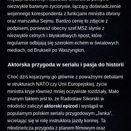
niezwykle barwnym życiorysie, łączący doświadczenie
wojennego korespondenta z funkcjami ministra obrony
oraz marszałka Sejmu. Bardzo cenię to zdjęcie z
podpisem, ponieważ obecny szef MSZ słynie z
niezwykle celnych i błyskotliwych ripost, które
regularnie odbijają się szerokim echem w światowych
mediach, od Brukseli po Waszyngton.
Aktorska przygoda w serialu i pasja do historii
Choć dziś kojarzymy go głównie z poważnymi debatami
w strukturach NATO czy Unii Europejskiej, życie
ministra kryje również mniej oczywiste rozdziały. Mało
znanym faktem jest to, że Radosław Sikorski w
młodości zaliczył
aktorski epizod
i wystąpił w
popularnym polskim serialu przygodowym „Janka”,
wcielając się w rolę instruktora jazdy konnej. Ta
młodzieńcza przygoda z planem filmowym oraz