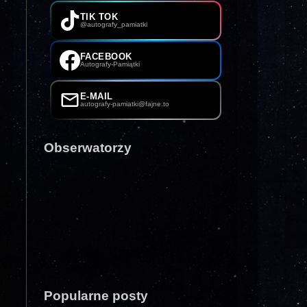
TIK TOK
@autografy_pamiatki
FACEBOOK
Autografy-Pamiątki
E-MAIL
autografy-pamiatki@fajne.to
Obserwatorzy
Popularne posty