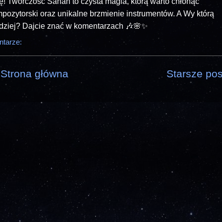
ę! Twórczość Sanah to czysta magia, którą warto chłonąć
ozytorski oraz unikalne brzmienie instrumentów. A Wy którą
rdziej? Dajcie znać w komentarzach 🎶🌸✨
ntarze:
Strona główna
Starsze pos