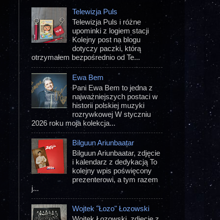
Telewizja Puls
Telewizja Puls i różne
upominki z logiem stacji
Kolejny post na blogu
dotyczy paczki, którą
otrzymałem bezpośrednio od Te...
Ewa Bem
Pani Ewa Bem to jedna z
najważniejszych postaci w
historii polskiej muzyki
rozrywkowej W styczniu
2026 roku moja kolekcja...
Bilguun Ariunbaatar
Bilguun Ariunbaatar, zdjęcie
i kalendarz z dedykacją To
kolejny wpis poświęcony
prezenterowi, a tym razem
j...
Wojtek "Łozo" Łozowski
Wojtek Łozowski, zdjęcie z