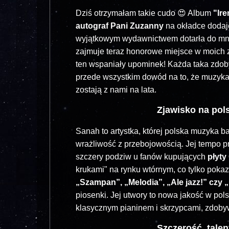
Dziś otrzymałam takie cudo 😍 Album
"Ir
autograf Pani Zuzanny
na okładce dodaje
wyjątkowym wydawnictwem dotarła do mnie
zajmuje teraz honorowe miejsce w moich 
ten wspaniały upominek! Każda taka zdobyc
przede wszystkim dowód na to, że muzyka 
zostają z nami na lata.
Zjawisko na pols
Sanah to artystka, której polska muzyka b
wrażliwość z przebojowością. Jej tempo pr
szczery podziw u fanów kupujących
płyty
krukami" na rynku wtórnym, co tylko pokazu
„Szampan”, „Melodia”, „Ale jazz!” czy „
piosenki. Jej utwory to nowa jakość w po
klasycznym pianinem i skrzypcami, zdoby
Szczerość, talen