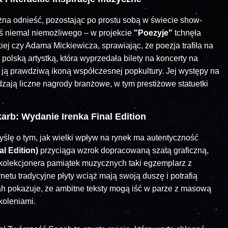
na odnieść, pozostając po prostu sobą w świecie show-
oś niemal niemożliwego – w projekcie
"Poezyje"
tchnęła
j czy Adama Mickiewicza, sprawiając, że poezja trafiła na
 polską artystką, która wyprzedała bilety na koncerty na
 ją prawdziwą ikoną współczesnej popkultury. Jej występy na
zają liczne nagrody branżowe, w tym prestiżowe statuetki
arb: Wydanie Irenka Final Edition
yślę o tym, jak wielki wpływ na rynek ma autentyczność
al Edition)
przyciąga wzrok dopracowaną szatą graficzną,
a kolekcjonera pamiątek muzycznych taki egzemplarz z
netu tradycyjne płyty wciąż mają swoją duszę i potrafią
 pokazuje, że ambitne teksty mogą iść w parze z masową
koleniami.