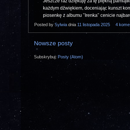
Jeszcze raz dziękuję za tę piękną pamiątk
każdym dźwiękiem, doceniając kunszt komp
piosenkę z albumu "Irenka" cenicie najba
Posted by
Sylwia
dnia
11 listopada 2025
4 kome
Nowsze posty
Subskrybuj:
Posty (Atom)