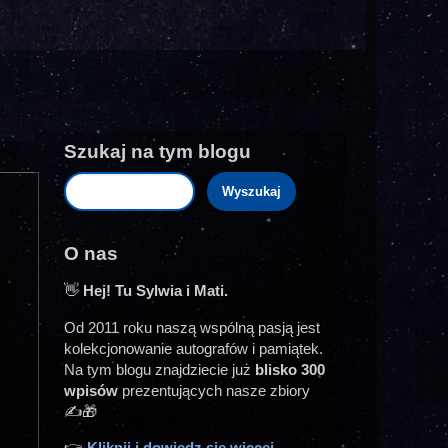
Szukaj na tym blogu
O nas
👋
Hej! Tu Sylwia i Mati.
Od 2011 roku naszą wspólną pasją jest
kolekcjonowanie autografów i pamiątek.
Na tym blogu znajdziecie już
blisko 300
wpisów
prezentujących nasze zbiory
✍️🎁
👉
Kliknij i dowiedz się więcej...