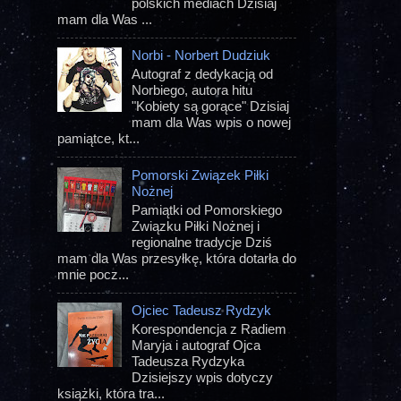
polskich mediach Dzisiaj
mam dla Was ...
Norbi - Norbert Dudziuk
Autograf z dedykacją od
Norbiego, autora hitu
"Kobiety są gorące" Dzisiaj
mam dla Was wpis o nowej
pamiątce, kt...
Pomorski Związek Piłki
Nożnej
Pamiątki od Pomorskiego
Związku Piłki Nożnej i
regionalne tradycje Dziś
mam dla Was przesyłkę, która dotarła do
mnie pocz...
Ojciec Tadeusz Rydzyk
Korespondencja z Radiem
Maryja i autograf Ojca
Tadeusza Rydzyka
Dzisiejszy wpis dotyczy
książki, która tra...