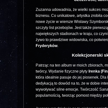
Zuzanna udowadnia, że wielki sukces moż
biznesu. Co unikatowe, artystka zrobiła c
nowe życie w wiersze Wisławy Szymborskie
szczyty list przebojów. Jest także pierwszą
największych stadionach w kraju, co czyni
żywo to prawdziwe widowiska, co potwierd
Fryderyków
.
Kolekcjonerski sk
Patrząc na ten album w moich zbiorach, m
twórcy. Wydanie fizyczne płyty
Irenka (Fin
która idealnie pasuje do jej piosenek. Dl
dedykacją to dowód na to, że w dobie inter
wywoływać silne emocje. Twórczość Sanah
popularnością, tworząc pomost między po