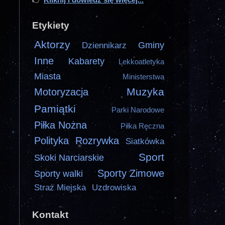
Etykiety
Aktorzy
Gminy
Dziennikarz
Inne
Kabarety
Lekkoatletyka
Miasta
Ministerstwa
Muzyka
Motoryzacja
Pamiątki
Parki Narodowe
Piłka Nożna
Piłka Ręczna
Polityka
Rozrywka
Siatkówka
Sport
Skoki Narciarskie
Sporty Zimowe
Sporty walki
Straż Miejska
Uzdrowiska
Kontakt