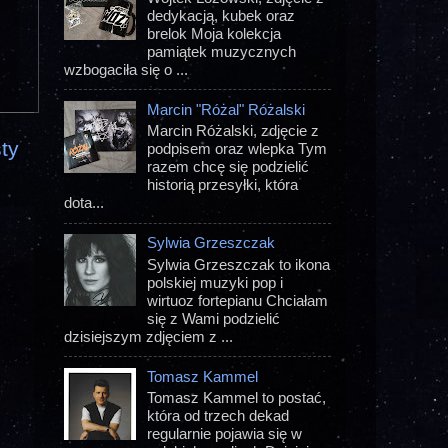
dedykacją, kubek oraz
brelok Moja kolekcja
pamiątek muzycznych
wzbogaciła się o ...
Marcin "Różal" Różalski
Marcin Różalski, zdjęcie z
ty
podpisem oraz wlepka Tym
razem chcę się podzielić
historią przesyłki, która
dota...
Sylwia Grzeszczak
Sylwia Grzeszczak to ikona
polskiej muzyki pop i
wirtuoz fortepianu Chciałam
się z Wami podzielić
dzisiejszym zdjęciem z ...
Tomasz Kammel
Tomasz Kammel to postać,
która od trzech dekad
regularnie pojawia się w