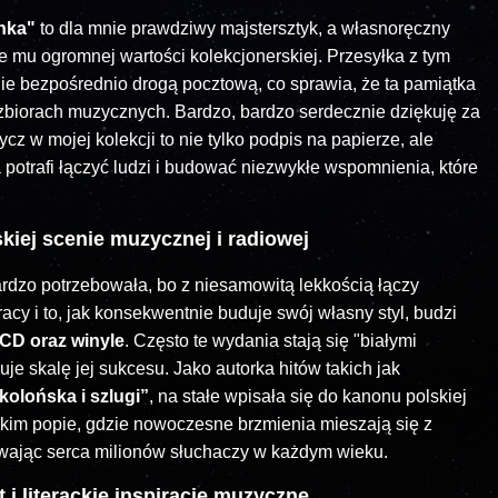
enka"
to dla mnie prawdziwy majstersztyk, a własnoręczny
 mu ogromnej wartości kolekcjonerskiej. Przesyłka z tym
 bezpośrednio drogą pocztową, co sprawia, że ta pamiątka
zbiorach muzycznych. Bardzo, bardzo serdecznie dziękuję za
z w mojej kolekcji to nie tylko podpis na papierze, ale
potrafi łączyć ludzi i budować niezwykłe wspomnienia, które
kiej scenie muzycznej i radiowej
ardzo potrzebowała, bo z niesamowitą lekkością łączy
acy i to, jak konsekwentnie buduje swój własny styl, budzi
 CD oraz winyle
. Często te wydania stają się "białymi
je skalę jej sukcesu. Jako autorka hitów takich jak
kolońska i szlugi”
, na stałe wpisała się do kanonu polskiej
lskim popie, gdzie nowoczesne brzmienia mieszają się z
wając serca milionów słuchaczy w każdym wieku.
t i literackie inspiracje muzyczne