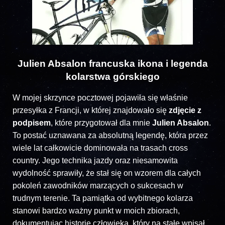
Julien Absalon francuska ikona i legenda
kolarstwa górskiego
W mojej skrzynce pocztowej pojawiła się właśnie
przesyłka z Francji, w której znajdowało się
zdjęcie z
podpisem
, które przygotował dla mnie
Julien Absalon
.
To postać uznawana za absolutną legendę, która przez
wiele lat całkowicie dominowała na trasach cross
country. Jego technika jazdy oraz niesamowita
wydolność sprawiły, że stał się on wzorem dla całych
pokoleń zawodników marzących o sukcesach w
trudnym terenie. Ta pamiątka od wybitnego kolarza
stanowi bardzo ważny punkt w moich zbiorach,
dokumentując historię człowieka, który na stałe wpisał