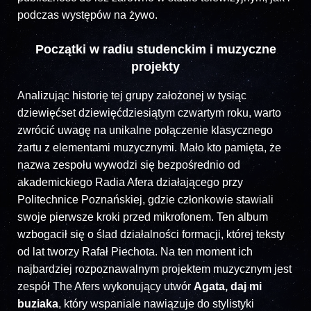
podczas występów na żywo.
Początki w radiu studenckim i muzyczne
projekty
Analizując historię tej grupy założonej w tysiąc
dziewięćset dziewięćdziesiątym czwartym roku, warto
zwrócić uwagę na unikalne połączenie klasycznego
żartu z elementami muzycznymi. Mało kto pamięta, że
nazwa zespołu wywodzi się bezpośrednio od
akademickiego Radia Afera działającego przy
Politechnice Poznańskiej, gdzie członkowie stawiali
swoje pierwsze kroki przed mikrofonem. Ten album
wzbogacił się o ślad działalności formacji, której teksty
od lat tworzy Rafał Piechota. Na ten moment ich
najbardziej rozpoznawalnym projektem muzycznym jest
zespół The Afers wykonujący utwór
Agata, daj mi
buziaka
, który wspaniale nawiązuje do stylistyki