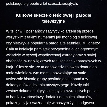
polskiego big beatu z lat sześćdziesiątych.
Kultowe skecze o teściowej i parodie
telewizyjne
W tej chwili poznańscy satyrycy kojarzeni są przede
wszystkim z takimi numerami jak monolog o teściowej
czy niezwykle popularna parodia teleturnieju Milionerzy.
Cała ta kolekcja pamiątek przypomina o ich ogromnym
wkładzie w rozwój współczesnej estrady oraz o stałej
obecności w największych realizacjach kabaretowych w
kraju. Cieszę się, że ta odpowiedź listowna dotarła do
mnie właśnie w tym marcu, pozwalając na stałe
uwiecznić historię grupy posiadającej ponad trzy
dekady doświadczenia artystycznego. Każdy taki
zestaw dokumentujący sukcesy tak wyrazistych postaci
to bardzo wartościowy dodatek do moich albumów,
pokazujący jak ważną rolę w naszym życiu odgrywa