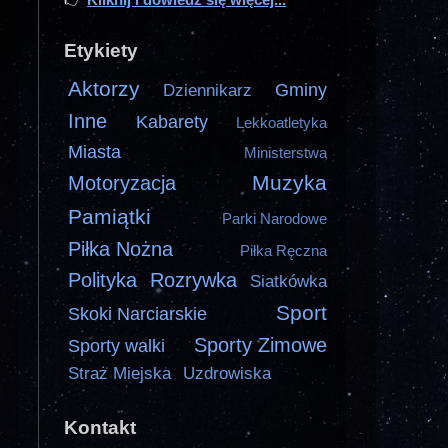
Etykiety
Aktorzy
Gminy
Dziennikarz
Inne
Kabarety
Lekkoatletyka
Miasta
Ministerstwa
Muzyka
Motoryzacja
Pamiątki
Parki Narodowe
Piłka Nożna
Piłka Ręczna
Polityka
Rozrywka
Siatkówka
Sport
Skoki Narciarskie
Sporty Zimowe
Sporty walki
Straż Miejska
Uzdrowiska
Kontakt