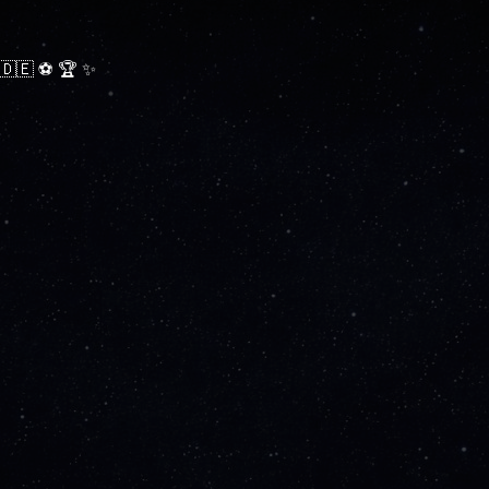
ę 🇩🇪 ⚽ 🏆 ✨