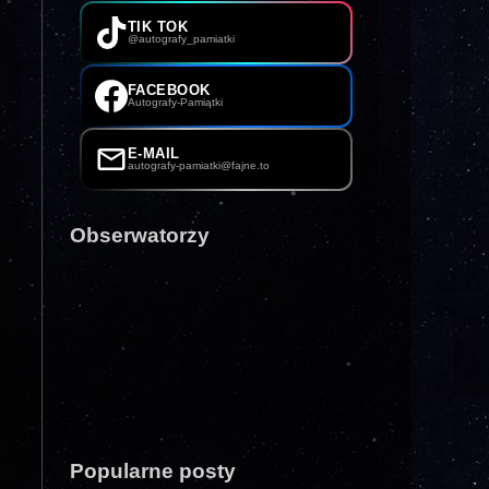
TIK TOK
@autografy_pamiatki
FACEBOOK
Autografy-Pamiątki
E-MAIL
autografy-pamiatki@fajne.to
Obserwatorzy
Popularne posty