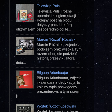
Telewizja Puls
Telewizja Puls i różne
upominki z logiem stacji
Kolejny post na blogu
dotyczy paczki, którą
otrzymałem bezpośrednio od Te...
Marcin "Różal" Różalski
Marcin Różalski, zdjęcie z
podpisem oraz wlepka Tym
razem chcę się podzielić
historią przesyłki, która
dota...
Bilguun Ariunbaatar
Bilguun Ariunbaatar, zdjęcie
i kalendarz z dedykacją To
kolejny wpis poświęcony
prezenterowi, a tym razem
j...
Wojtek "Łozo" Łozowski
Wojtek Łozowski, zdjęcie z