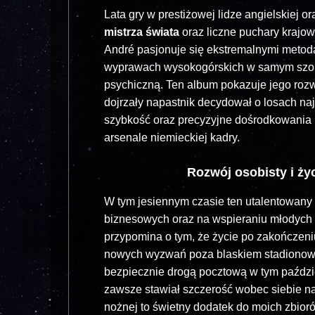
Lata gry w prestiżowej lidze angielskiej
mistrza świata
oraz liczne puchary krajo
André pasjonuje się ekstremalnymi metoda
wyprawach wysokogórskich w samym szor
psychiczną. Ten album pokazuje jego rozw
dojrzały napastnik decydował o losach na
szybkość oraz precyzyjne dośrodkowania 
arsenale niemieckiej kadry.
Rozwój osobisty i ży
W tym jesiennym czasie ten utalentowany
biznesowych oraz na wspieraniu młodych l
przypomina o tym, że życie po zakończeniu
nowych wyzwań poza blaskiem stadionowyc
bezpiecznie drogą pocztową w tym paździer
zawsze stawiał szczerość wobec siebie na
nożnej to świetny dodatek do moich zbior