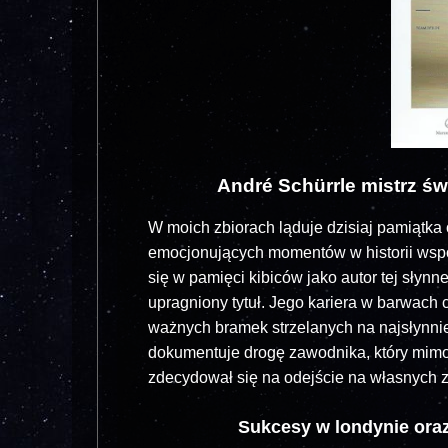
André Schürrle mistrz świ
W moich zbiorach ląduje dzisiaj pamiątka
emocjonujących momentów w historii współ
się w pamięci kibiców jako autor tej słynn
upragniony tytuł. Jego kariera w barwach
ważnych bramek strzelanych na najsłynnie
dokumentuje drogę zawodnika, który mimo 
zdecydował się na odejście na własnych 
Sukcesy w londynie oraz