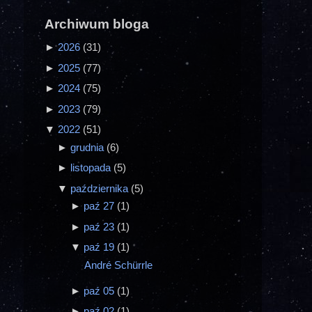
Archiwum bloga
►
2026
(31)
►
2025
(77)
►
2024
(75)
►
2023
(79)
▼
2022
(51)
►
grudnia
(6)
►
listopada
(5)
▼
października
(5)
►
paź 27
(1)
►
paź 23
(1)
▼
paź 19
(1)
André Schürrle
►
paź 05
(1)
►
paź 02
(1)