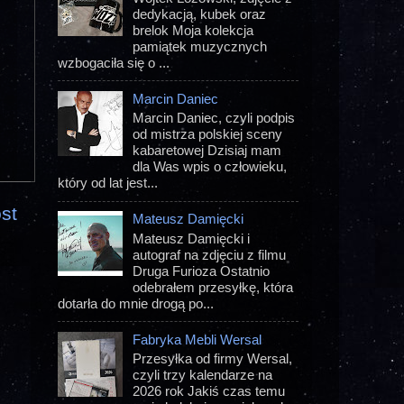
dedykacją, kubek oraz
brelok Moja kolekcja
pamiątek muzycznych
wzbogaciła się o ...
Marcin Daniec
Marcin Daniec, czyli podpis
od mistrza polskiej sceny
kabaretowej Dzisiaj mam
dla Was wpis o człowieku,
który od lat jest...
st
Mateusz Damięcki
Mateusz Damięcki i
autograf na zdjęciu z filmu
Druga Furioza Ostatnio
odebrałem przesyłkę, która
dotarła do mnie drogą po...
Fabryka Mebli Wersal
Przesyłka od firmy Wersal,
czyli trzy kalendarze na
2026 rok Jakiś czas temu