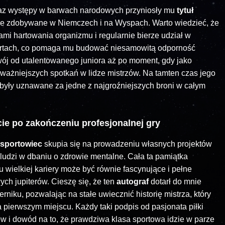
 oraz występy w barwach narodowych przyniosły mu
tytuł
we zdobywane w Niemczech i na Wyspach. Warto wiedzieć, że
mi hartowania organizmu i regularnie bierze udział w
tach, co pomaga mu budować niesamowitą odporność
ój od utalentowanego juniora aż po moment, gdy jako
jważniejszych spotkań w lidze mistrzów. Na tamten czas jego
były uznawane za jedne z najgroźniejszych broni w całym
cie po zakończeniu profesjonalnej gry
sportowiec
skupia się na prowadzeniu własnych projektów
udzi w dbaniu o zdrowie mentalne. Cała ta pamiątka
 wielkiej kariery może być równie fascynujące i pełne
h jupiterów. Cieszę się, że ten
autograf
dotarł do mnie
niku, pozwalając na stałe uwiecznić historię mistrza, który
 pierwszym miejscu. Każdy taki podpis od pasjonata piłki
ów i dowód na to, że prawdziwa klasa sportowa idzie w parze