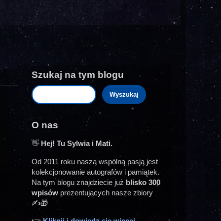
Szukaj na tym blogu
O nas
👋
Hej! Tu Sylwia i Mati.
Od 2011 roku naszą wspólną pasją jest
kolekcjonowanie autografów i pamiątek.
Na tym blogu znajdziecie już
blisko 300
wpisów
prezentujących nasze zbiory
✍️🎁
👉
Kliknij i dowiedz się więcej...