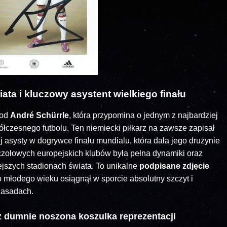
ata i kluczowy asystent wielkiego finału
 od
André Schürrle
, która przypomina o jednym z najbardziej
czesnego futbolu. Ten niemiecki piłkarz na zawsze zapisał
ej asysty w dogrywce finału mundialu, która dała jego drużynie
 czołowych europejskich klubów była pełna dynamiki oraz
jszych stadionach świata. To unikalne
podpisane zdjęcie
młodego wieku osiągnął w sporcie absolutny szczyt i
zasadach.
 dumnie noszona koszulka reprezentacji