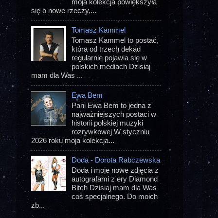
moja kolekcja powiększyła
się o nowe rzeczy,...
Tomasz Kammel
Tomasz Kammel to postać,
która od trzech dekad
regularnie pojawia się w
polskich mediach Dzisiaj
mam dla Was ...
Ewa Bem
Pani Ewa Bem to jedna z
najważniejszych postaci w
historii polskiej muzyki
rozrywkowej W styczniu
2026 roku moja kolekcja...
Doda - Dorota Rabczewska
Doda i moje nowe zdjęcia z
autografami z ery Diamond
Bitch Dzisiaj mam dla Was
coś specjalnego. Do moich
zb...