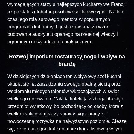
wymagających staży u najlepszych kucharzy we Francji
aż po status globalnej osobowości telewizyjnej. Na ten
czas jego rola surowego mentora w popularnych
programach kulinarnych jest uznawana za wzór
budowania autorytetu opartego na rzetelnej wiedzy i
ogromnym doświadczeniu praktycznym.
Rozwój imperium restauracyjnego i wpływ na
branżę
W dzisiejszych działaniach ten wpływowy szef kuchni
skupia się na zarządzaniu swoją globalną siecią oraz
wspieraniu młodych talentów wkraczających w świat
wielkiego gotowania. Cała ta kolekcja wzbogaciła się o
przedmiot wyjątkowy, bo pochodzący od osoby, która z
wielkim sukcesem łączy surowy rygor pracy z
nowoczesną rozrywką na najwyższym poziomie. Cieszę
się, że ten autograf trafił do mnie drogą listowną w tym