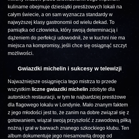
kulinarne obejmuje dziesiątki prestiżowych lokali na
całym świecie, a on sam wyznacza standardy w
najwyższej klasy gastronomii od wielu dekad. To
pamiątka od człowieka, który swoją determinacją i
dążeniem do perfekcji udowodnił, że w kuchni nie ma
miejsca na kompromisy, jeśli chce się osiągnąć szczyt
możliwości.
Gwiazdki michelin i sukcesy w telewizji
Najważniejsze osiągnięcia tego mistrza to przede
wszystkim
liczne gwiazdki michelin
zdobyte dla
autorskich restauracji, w tym te najbardziej prestiżowe
dla flagowego lokalu w Londynie. Mało znanym faktem
z jego młodości jest to, że zanim na dobre związał się z
gotowaniem, wiązał swoją przyszłość z zawodową piłką
nożną i grał w barwach znanego szkockiego klubu. Ten
album dokumentuje jego niesamowitą drogę od