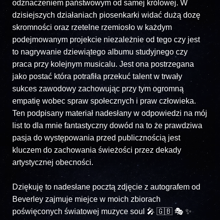
odznaczeniem państwowym od samej królowej. W
dzisiejszych działaniach piosenkarki widać dużą dozę
skromności oraz rzetelne rzemiosło w każdym
podejmowanym projekcie niezależnie od tego czy jest
to nagrywanie dziewiątego albumu studyjnego czy
praca przy kolejnym musicalu. Jest ona postrzegana
jako postać która potrafiła przekuć talent w trwały
sukces zawodowy zachowując przy tym ogromną
empatię wobec spraw społecznych i praw człowieka.
Ten podpisany materiał nadesłany w odpowiedzi na mój
list to dla mnie fantastyczny dowód na to że prawdziwa
pasja do występowania przed publicznością jest
kluczem do zachowania świeżości przez dekady
artystycznej obecności.
Dziękuję to nadesłane pocztą zdjęcie z autografem od
Beverley zajmuje miejce w moich zbiorach
poświęconych światowej muzyce soul 🎤 🇬🇧 🎭 ✨