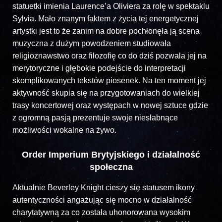
statuetki imienia Laurence’a Oliviera za rolę w spektaklu
Sylvia. Mało znanym faktem z życia tej energetycznej
artystki jest to że zanim na dobre pochłonęła ją scena
muzyczna z dużym powodzeniem studiowała
religioznawstwo oraz filozofię co do dziś pozwala jej na
merytoryczne i głębokie podejście do interpretacji
skomplikowanych tekstów piosenek. Na ten moment jej
aktywność skupia się na przygotowaniach do wielkiej
trasy koncertowej oraz występach w nowej sztuce gdzie
z ogromną pasją prezentuje swoje niesłabnące
możliwości wokalne na żywo.
Order Imperium Brytyjskiego i działalność
społeczna
Aktualnie Beverley Knight cieszy się statusem ikony
autentyczności angażując się mocno w działalność
charytatywną za co została uhonorowana wysokim