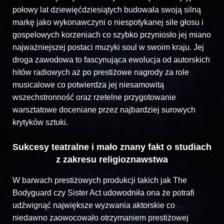
połowy lat dziewięćdziesiątych budowała swoją silną
markę jako wykonawczyni o niespotykanej sile głosu i
gospelowych korzeniach co szybko przyniosło jej miano
najważniejszej postaci muzyki soul w swoim kraju. Jej
droga zawodowa to fascynująca ewolucja od autorskich
hitów radiowych aż po prestiżowe nagrody za role
musicalowe co potwierdza jej niesamowitą
wszechstronność oraz rzetelne przygotowanie
warsztatowe doceniane przez najbardziej surowych
krytyków sztuki.
Sukcesy teatralne i mało znany fakt o studiach
z zakresu religioznawstwa
W barwach prestiżowych produkcji takich jak The
Bodyguard czy Sister Act udowodniła ona że potrafi
udźwignąć największe wyzwania aktorskie co
niedawno zaowocowało otrzymaniem prestiżowej