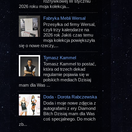
rozrywkowej W styczniu
2026 roku moja kolekcja...
Fabryka Mebli Wersal
Przesyłka od firmy Wersal,
czyli trzy kalendarze na
2026 rok Jakiś czas temu
moja kolekcja powiększyła
się o nowe rzeczy,...
Tomasz Kammel
Tomasz Kammel to postać,
która od trzech dekad
regularnie pojawia się w
polskich mediach Dzisiaj
mam dla Was ...
Doda - Dorota Rabczewska
Doda i moje nowe zdjęcia z
autografami z ery Diamond
Bitch Dzisiaj mam dla Was
coś specjalnego. Do moich
zb...