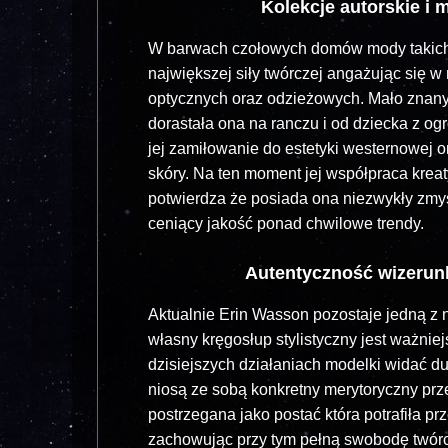
Kolekcje autorskie i m
W barwach czołowych domów mody takich ja
największej siły twórczej angażując się w
optycznych oraz odzieżowych. Mało znanym f
dorastała ona na ranczu i od dziecka z o
jej zamiłowanie do estetyki westernowej o
skóry. Na ten moment jej współpraca kre
potwierdza że posiada ona niezwykły zmysł
ceniący jakość ponad chwilowe trendy.
Autentyczność wizerunk
Aktualnie Erin Wasson pozostaje jedną z
własny kręgosłup stylistyczny jest ważni
dzisiejszych działaniach modelki widać du
niosą ze sobą konkretny merytoryczny prze
postrzegana jako postać która potrafiła 
zachowując przy tym pełną swobodę twórc