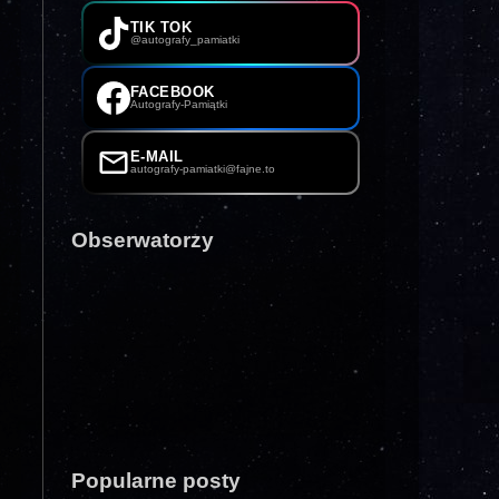
TIK TOK
@autografy_pamiatki
FACEBOOK
Autografy-Pamiątki
E-MAIL
autografy-pamiatki@fajne.to
Obserwatorzy
Popularne posty