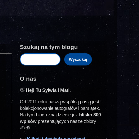
Szukaj na tym blogu
O nas
👋
Hej! Tu Sylwia i Mati.
Od 2011 roku naszą wspólną pasją jest
kolekcjonowanie autografów i pamiątek.
Na tym blogu znajdziecie już
blisko 300
wpisów
prezentujących nasze zbiory
✍️🎁
👉
Kliknij i dowiedz się więcej...