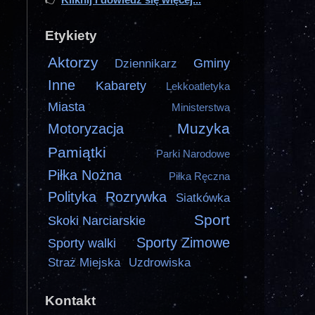
Etykiety
Aktorzy
Gminy
Dziennikarz
Inne
Kabarety
Lekkoatletyka
Miasta
Ministerstwa
Muzyka
Motoryzacja
Pamiątki
Parki Narodowe
Piłka Nożna
Piłka Ręczna
Polityka
Rozrywka
Siatkówka
Sport
Skoki Narciarskie
Sporty Zimowe
Sporty walki
Straż Miejska
Uzdrowiska
Kontakt