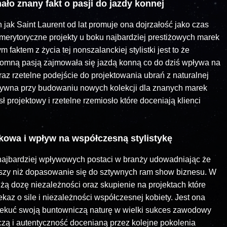
ało znany fakt o pasji do jazdy konnej
k Saint Laurent od lat promuje ona dojrzałość jako czas
 merytoryczne projekty u boku najbardziej prestiżowych marek
aktem z życia tej nonszalanckiej stylistki jest to że
gromną pasją zajmowała się jazdą konną co do dziś wpływa na
raz rzetelne podejście do projektowania ubrań z naturalnej
atywna przy budowaniu nowych kolekcji dla znanych marek
 projektowy i rzetelne rzemiosło które doceniają klienci
owa i wpływ na współczesną stylistykę
 najbardziej wpływowych postaci w branży udowadniając że
ejszy niż dopasowanie się do sztywnych ram show biznesu. W
żą dozę niezależności oraz skupienie na projektach które
kaz o sile i niezależności współczesnej kobiety. Jest ona
przekuć swoją buntowniczą naturę w wielki sukces zawodowy
zą i autentyczność docenianą przez kolejne pokolenia