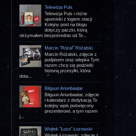
Telewizja Puls
Telewizja Puls i różne
upominki z logiem stacji
Kolejny post na blogu
dotyczy paczki, którą
otrzymałem bezpośrednio od Te...
Marcin "Różal" Różalski
Marcin Różalski, zdjęcie z
podpisem oraz wlepka Tym
razem chcę się podzielić
historią przesyłki, która
dota...
Bilguun Ariunbaatar
Bilguun Ariunbaatar, zdjęcie
i kalendarz z dedykacją To
kolejny wpis poświęcony
prezenterowi, a tym razem
j...
Wojtek "Łozo" Łozowski
Wojtek Łozowski, zdjęcie z