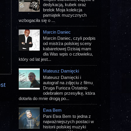
dedykacją, kubek oraz
brelok Moja kolekcja
pamiątek muzycznych
wzbogaciła się o ...
Marcin Daniec
Marcin Daniec, czyli podpis
od mistrza polskiej sceny
kabaretowej Dzisiaj mam
dla Was wpis o człowieku,
który od lat jest...
Mateusz Damięcki
Mateusz Damięcki i
autograf na zdjęciu z filmu
st
Druga Furioza Ostatnio
odebrałem przesyłkę, która
dotarła do mnie drogą po...
Ewa Bem
Pani Ewa Bem to jedna z
najważniejszych postaci w
historii polskiej muzyki