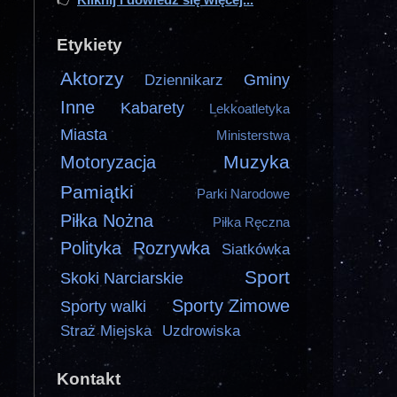
Etykiety
Aktorzy
Gminy
Dziennikarz
Inne
Kabarety
Lekkoatletyka
Miasta
Ministerstwa
Muzyka
Motoryzacja
Pamiątki
Parki Narodowe
Piłka Nożna
Piłka Ręczna
Polityka
Rozrywka
Siatkówka
Sport
Skoki Narciarskie
Sporty Zimowe
Sporty walki
Straż Miejska
Uzdrowiska
Kontakt