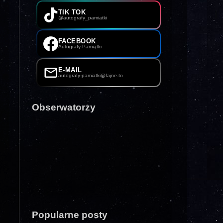
TIK TOK
@autografy_pamiatki
FACEBOOK
Autografy-Pamiątki
E-MAIL
autografy-pamiatki@fajne.to
Obserwatorzy
Popularne posty