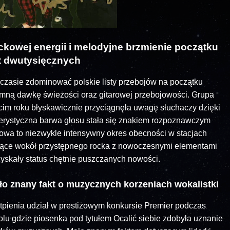
kowej energii i melodyjne brzmienie początku
t dwutysięcznych
im czasie zdominować polskie listy przebojów na początku
mną dawkę świeżości oraz gitarowej przebojowości. Grupa
cim roku błyskawicznie przyciągnęła uwagę słuchaczy dzięki
terystyczna barwa głosu stała się znakiem rozpoznawczym
owa to niezwykle intensywny okres obecności w stacjach
jące wokół przystępnego rocka z nowoczesnymi elementami
skały status chętnie puszczanych nowości.
ło znany fakt o muzycznych korzeniach wokalistki
tpienia udział w prestiżowym konkursie Premier podczas
olu gdzie piosenka pod tytułem Ocalić siebie zdobyła uznanie