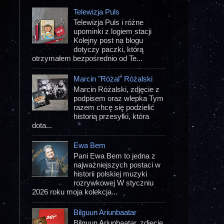
Telewizja Puls
Telewizja Puls i różne
upominki z logiem stacji
Kolejny post na blogu
dotyczy paczki, którą
otrzymałem bezpośrednio od Te...
Marcin "Różal" Różalski
Marcin Różalski, zdjęcie z
podpisem oraz wlepka Tym
razem chcę się podzielić
historią przesyłki, która
dota...
Ewa Bem
Pani Ewa Bem to jedna z
najważniejszych postaci w
historii polskiej muzyki
rozrywkowej W styczniu
2026 roku moja kolekcja...
Bilguun Ariunbaatar
Bilguun Ariunbaatar, zdjęcie