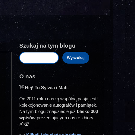
Szukaj na tym blogu
O nas
👋
Hej! Tu Sylwia i Mati.
Od 2011 roku naszą wspólną pasją jest
kolekcjonowanie autografów i pamiątek.
Na tym blogu znajdziecie już
blisko 300
wpisów
prezentujących nasze zbiory
✍️🎁
👉
Kliknij i dowiedz się więcej...