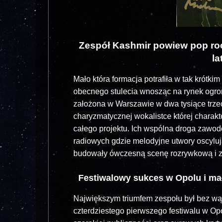
Zespół Kashmir powiew pop roc
la
Mało która formacja potrafiła w tak krótk
obecnego stulecia wnosząc na rynek ogro
założona w Warszawie w dwa tysiące trze
charyzmatycznej wokalistce której charak
całego projektu. Ich wspólna droga zawod
radiowych gdzie melodyjne utwory oscylu
budowały ówczesną scenę rozrywkową i zy
Festiwalowy sukces w Opolu i ma
Największym triumfem zespołu był bez wą
czterdziestego pierwszego festiwalu w Op