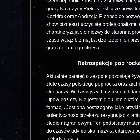
szerokiej publiczności oraz surowych kry
grupy Katarzyny Pietras jest to że prywatn
Kozidrak oraz Andrzeja Pietrasa co pozwol
show biznesu i uczyć się profesjonalizmu
charakteryzują się niezwykle staranną pr
czasu wciąż brzmią bardzo rzetelnie i p
grania z tamtego okresu.
Retrospekcje pop rocka
Aktualnie pamięć o zespole pozostaje ży
złote czasy polskiego pop rocka oraz arc
słuchaczy. W dzisiejszych działaniach fa
Opowiedz czy Nie jestem dla Ciebie które
formacji. Jest ona postrzegany jako przykł
autentyczność przekazu rezygnując z tani
studio nagraniowym. Ten podpisany materi
do czasów gdy polska muzyka gitarowa pot
melodyjnością.