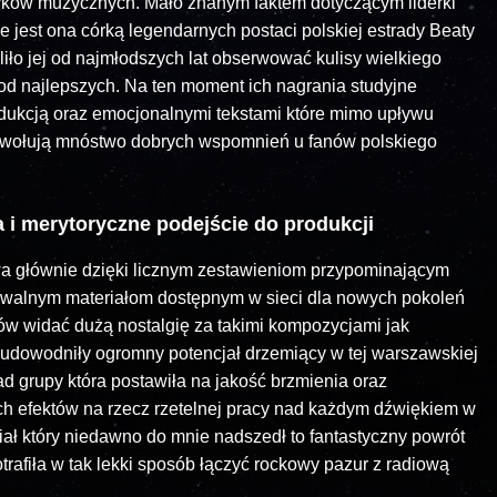
tyków muzycznych. Mało znanym faktem dotyczącym liderki
ie jest ona córką legendarnych postaci polskiej estrady Beaty
iło jej od najmłodszych lat obserwować kulisy wielkiego
 od najlepszych. Na ten moment ich nagrania studyjne
odukcją oraz emocjonalnymi tekstami które mimo upływu
rzywołują mnóstwo dobrych wspomnień u fanów polskiego
 i merytoryczne podejście do produkcji
wa głównie dzięki licznym zestawieniom przypominającym
hiwalnym materiałom dostępnym w sieci dla nowych pokoleń
nów widać dużą nostalgię za takimi kompozycjami jak
 udowodniły ogromny potencjał drzemiący w tej warszawskiej
ad grupy która postawiła na jakość brzmienia oraz
ch efektów na rzecz rzetelnej pracy nad każdym dźwiękiem w
ał który niedawno do mnie nadszedł to fantastyczny powrót
rafiła w tak lekki sposób łączyć rockowy pazur z radiową