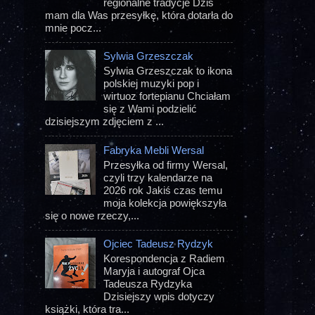
regionalne tradycje Dziś
mam dla Was przesyłkę, która dotarła do
mnie pocz...
Sylwia Grzeszczak
Sylwia Grzeszczak to ikona
polskiej muzyki pop i
wirtuoz fortepianu Chciałam
się z Wami podzielić
dzisiejszym zdjęciem z ...
Fabryka Mebli Wersal
Przesyłka od firmy Wersal,
czyli trzy kalendarze na
2026 rok Jakiś czas temu
moja kolekcja powiększyła
się o nowe rzeczy,...
Ojciec Tadeusz Rydzyk
Korespondencja z Radiem
Maryja i autograf Ojca
Tadeusza Rydzyka
Dzisiejszy wpis dotyczy
książki, która tra...