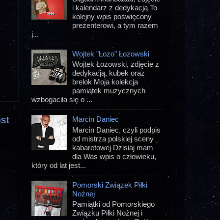
i kalendarz z dedykacją To
kolejny wpis poświęcony
prezenterowi, a tym razem
j...
Wojtek "Łozo" Łozowski
Wojtek Łozowski, zdjęcie z
dedykacją, kubek oraz
brelok Moja kolekcja
pamiątek muzycznych
wzbogaciła się o ...
st
Marcin Daniec
Marcin Daniec, czyli podpis
od mistrza polskiej sceny
kabaretowej Dzisiaj mam
dla Was wpis o człowieku,
który od lat jest...
Pomorski Związek Piłki
Nożnej
Pamiątki od Pomorskiego
Związku Piłki Nożnej i