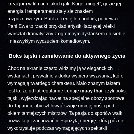
kreacjom w filmach takich jak „Kogel-mogel”, gdzie jej
energia i temperament stały się znakiem
rozpoznawczym. Bardzo cenię ten podpis, ponieważ
Pani Ewa to rzadki przykład artystki łączącej wielki
warsztat dramatyczny z ogromnym dystansem do siebie
i niezwykłym wyczuciem komediowym.
Boks tajski i zamiłowanie do aktywnego życia
Choć na ekranie często widzimy ją w eleganckich
wydaniach, prywatnie aktorka wybiera wyzwania, które
wymagają twardego charakteru. Mało znanym faktem
jest to, że od lat regularnie trenuje
muay thai
, czyli boks
tajski, wyjeżdżając nawet na specjalne obozy sportowe
do Tajlandii, aby szlifować swoje umiejętności pod
okiem tamtejszych mistrzów. Ta pasja do sportów walki
pozwala jej zachować niespożytą energię, którą później
wykorzystuje podczas wymagających spektakli