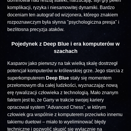
dominował nad resztą stawki, narzucając styl gry pełen
komplikacji, ryzyka i niesamowitej dynamiki. Bardzo
doceniam ten autograf od wizjonera, którego znakiem
rozpoznawczym była słynna "psychologiczna presja" i
bezlitosna precyzja ataków.
Pojedynek z Deep Blue i era komputerów w
szachach
Kasparov jako pierwszy na tak wielką skalę dostrzegł
potencjał komputerów w królewskiej grze. Jego starcia z
superkomputerem
Deep Blue
stały się momentem
przełomowym dla całej ludzkości, wyznaczając nową
erę rywalizacji człowieka z technologią. Mało znanym
faktem jest to, że Garry w trakcie swojej kariery
opracował system "Advanced Chess", w którym
człowiek gra wspólnie z komputerem przeciwko innemu
takiemu duetowi – miało to wyeliminować błędy
techniczne i pozwolić skupić się wyłącznie na