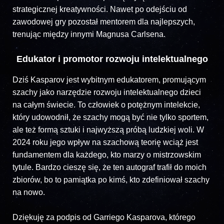
strategicznej kreatywności. Nawet po odejściu od
zawodowej gry pozostał mentorem dla najlepszych,
trenując między innymi Magnusa Carlsena.
Edukator i promotor rozwoju intelektualnego
Dziś Kasparov jest wybitnym edukatorem, promującym
szachy jako narzędzie rozwoju intelektualnego dzieci
na całym świecie. To człowiek o potężnym intelekcie,
który udowodnił, że szachy mogą być nie tylko sportem,
ale też formą sztuki i najwyższą próbą ludzkiej woli. W
2024 roku jego wpływ na szachową teorię wciąż jest
fundamentem dla każdego, kto marzy o mistrzowskim
tytule. Bardzo cieszę się, że ten autograf trafił do moich
zbiorów, bo to pamiątka po kimś, kto zdefiniował szachy
na nowo.
Dziękuję za podpis od Garriego Kasparova, którego