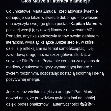
Głos Marvela i literackie ambicje
Co unikatowe, Marta Żmuda Trzebiatowska świetnie
odnajduje się także w świecie dubbingu – to właśnie
ona użyczyła swojego głosu postaci
Kapitan Marvel
w
polskiej wersji językowej filmów z uniwersum MCU.
Ponadto, artystka zaskoczyła fanów swoim debiutem
literackim, wydając książkę „Bliżej siebie”, w której
dzieli się refleksjami na temat samoakceptacji. Jej
zawodową drogę można szczegółowo śledzić w
serwisie FilmPolski. Prywatnie ceniona za dystans do
mediów, z sukcesem łączy wymagającą karierę z
życiem rodzinnym, pozostając postacią skromną i pełną
pozytywnej energii.
Jeszcze raz wielkie dzięki za autograf! Pani Marta to
dowód na to, że prawdziwa gwiazda lśni najjaśniej
dzięki profesjonalizmowi i autentyczności 🎭🎬📚✨