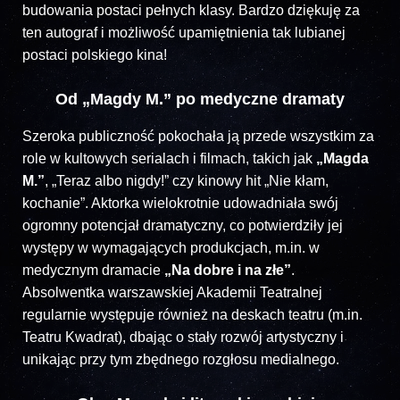
budowania postaci pełnych klasy. Bardzo dziękuję za
ten autograf i możliwość upamiętnienia tak lubianej
postaci polskiego kina!
Od „Magdy M.” po medyczne dramaty
Szeroka publiczność pokochała ją przede wszystkim za
role w kultowych serialach i filmach, takich jak
„Magda
M.”
, „Teraz albo nigdy!” czy kinowy hit „Nie kłam,
kochanie”. Aktorka wielokrotnie udowadniała swój
ogromny potencjał dramatyczny, co potwierdziły jej
występy w wymagających produkcjach, m.in. w
medycznym dramacie
„Na dobre i na złe”
.
Absolwentka warszawskiej Akademii Teatralnej
regularnie występuje również na deskach teatru (m.in.
Teatru Kwadrat), dbając o stały rozwój artystyczny i
unikając przy tym zbędnego rozgłosu medialnego.