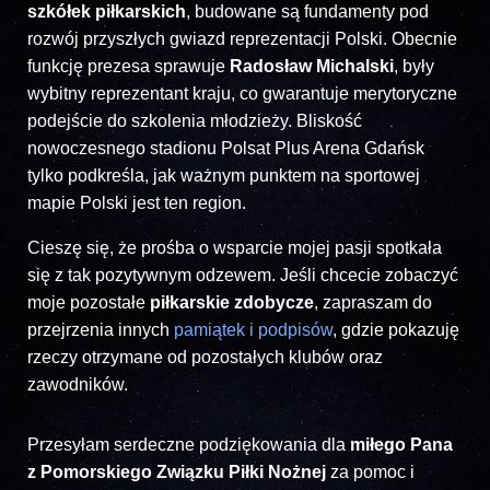
szkółek piłkarskich
, budowane są fundamenty pod
rozwój przyszłych gwiazd reprezentacji Polski. Obecnie
funkcję prezesa sprawuje
Radosław Michalski
, były
wybitny reprezentant kraju, co gwarantuje merytoryczne
podejście do szkolenia młodzieży. Bliskość
nowoczesnego stadionu Polsat Plus Arena Gdańsk
tylko podkreśla, jak ważnym punktem na sportowej
mapie Polski jest ten region.
Cieszę się, że prośba o wsparcie mojej pasji spotkała
się z tak pozytywnym odzewem. Jeśli chcecie zobaczyć
moje pozostałe
piłkarskie zdobycze
, zapraszam do
przejrzenia innych
pamiątek i podpisów
, gdzie pokazuję
rzeczy otrzymane od pozostałych klubów oraz
zawodników.
Przesyłam serdeczne podziękowania dla
miłego Pana
z Pomorskiego Związku Piłki Nożnej
za pomoc i