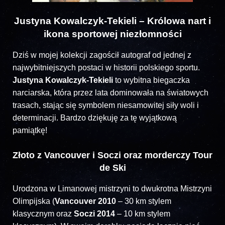
Justyna Kowalczyk-Tekieli – Królowa nart i
ikona sportowej niezłomności
Dziś w mojej kolekcji zagościł autograf od jednej z
najwybitniejszych postaci w historii polskiego sportu.
Justyna Kowalczyk-Tekieli
to wybitna biegaczka
narciarska, która przez lata dominowała na światowych
trasach, stając się symbolem niesamowitej siły woli i
determinacji. Bardzo dziękuję za tę wyjątkową
pamiątkę!
Złoto z Vancouver i Soczi oraz morderczy Tour
de Ski
Urodzona w Limanowej mistrzyni to dwukrotna Mistrzyni
Olimpijska (
Vancouver 2010
– 30 km stylem
klasycznym oraz
Soczi 2014
– 10 km stylem