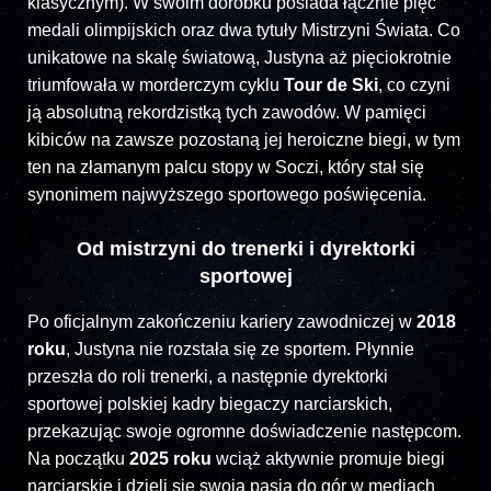
klasycznym). W swoim dorobku posiada łącznie pięć
medali olimpijskich oraz dwa tytuły Mistrzyni Świata. Co
unikatowe na skalę światową, Justyna aż pięciokrotnie
triumfowała w morderczym cyklu
Tour de Ski
, co czyni
ją absolutną rekordzistką tych zawodów. W pamięci
kibiców na zawsze pozostaną jej heroiczne biegi, w tym
ten na złamanym palcu stopy w Soczi, który stał się
synonimem najwyższego sportowego poświęcenia.
Od mistrzyni do trenerki i dyrektorki
sportowej
Po oficjalnym zakończeniu kariery zawodniczej w
2018
roku
, Justyna nie rozstała się ze sportem. Płynnie
przeszła do roli trenerki, a następnie dyrektorki
sportowej polskiej kadry biegaczy narciarskich,
przekazując swoje ogromne doświadczenie następcom.
Na początku
2025 roku
wciąż aktywnie promuje biegi
narciarskie i dzieli się swoją pasją do gór w mediach