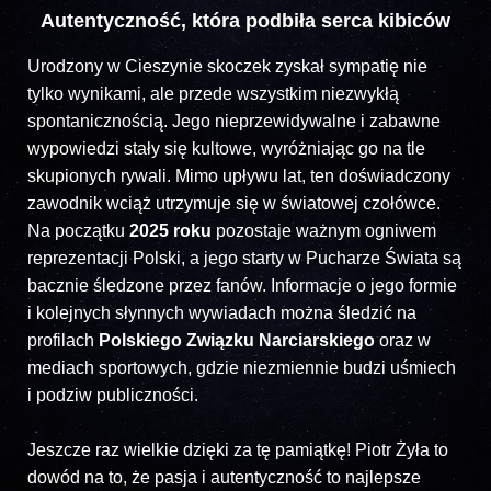
Autentyczność, która podbiła serca kibiców
Urodzony w Cieszynie skoczek zyskał sympatię nie
tylko wynikami, ale przede wszystkim niezwykłą
spontanicznością. Jego nieprzewidywalne i zabawne
wypowiedzi stały się kultowe, wyróżniając go na tle
skupionych rywali. Mimo upływu lat, ten doświadczony
zawodnik wciąż utrzymuje się w światowej czołówce.
Na początku
2025 roku
pozostaje ważnym ogniwem
reprezentacji Polski, a jego starty w Pucharze Świata są
bacznie śledzone przez fanów. Informacje o jego formie
i kolejnych słynnych wywiadach można śledzić na
profilach
Polskiego Związku Narciarskiego
oraz w
mediach sportowych, gdzie niezmiennie budzi uśmiech
i podziw publiczności.
Jeszcze raz wielkie dzięki za tę pamiątkę! Piotr Żyła to
dowód na to, że pasja i autentyczność to najlepsze