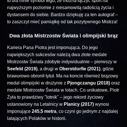
to dla mnie symbol tego, że można łączyć sport na
najwyższym poziomie z niesamowitą radością życia i
dystansem do siebie. Bardzo dziękuję za ten autograf –
to zaszczyt mieć pamiątkę od tak pozytywnego Mistrza!
Dwa złota Mistrzostw Świata i olimpijski brąz
Kariera Pana Piotra jest imponująca. Do jego
największych sukcesów należą dwa złote medale
Mistrzostw Świata zdobyte indywidualnie – pierwszy w
Seefeld (2019)
, a drugi w
Oberstdorfie (2021)
, gdzie
brawurowo obronił tytuł. Ma na koncie również brązowy
medal olimpijski w drużynie z
Pjongczangu (2018)
oraz
medale Mistrzostw Świata w lotach. Co unikatowe, Piotr
Żyła to prawdziwy "lotnik" – jego rekord życiowy
ustanowiony na Letalnicy w
Planicy (2017)
wynosi
imponujące
245,5 metra
, co czyni go jednym z najdalej
latających Polaków w historii.